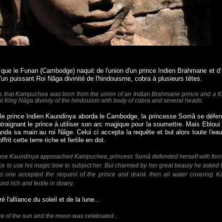
 que le Funan (Cambodge) naquit de l'union d'un prince Indien Brahmane et d
d'un puissant Roi Nâga divinité de l'hindouisme, cobra à plusieurs têtes.
ls that Kampuchea was born from the union of an Indian Brahmane prince and a K
ful King Nâga divinity of the hindouism with body of cobra and several heads.
 le prince Indien Kaundinya aborda le Cambodge, la princesse Somâ se défen
ntraignant le prince à utiliser son arc magique pour la soumettre. Mais Ebloui
nda sa main au roi Nâge. Celui ci accepta la requête et but alors toute l'eau
rit cette terre riche et fertile en dot.
nce Kaundinya approached Kampuchea, princess Somâ defended herself with force
nce to use his magic bow to subject her. But charmed by her great beauty he asked 
s one accepted the request of the prince and drank then all water covering
und rich and fertile in dowry.
é l'alliance du soleil et de la lune...
ce of the sun and the moon was celebrated...