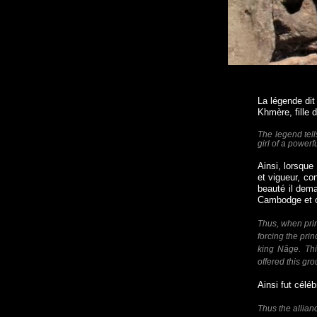
La légende dit
Khmère, fille 
The legend tel
girl of a power
Ainsi, lorsque
et vigueur, co
beauté il dema
Cambodge et off
Thus, when pri
forcing the pri
king Nâge. Thi
offered this gro
Ainsi fut célébr
Thus the allian