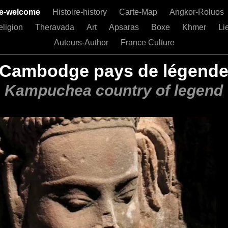
e-welcome
Histoire-history
Carte-Map
Angkor-Roluos
eligion
Theravada
Art
Apsaras
Boxe
Khmer
Li
Auteurs-Author
France Culture
Cambodge pays de légend
Kampuchea country of legend