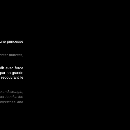
’une princesse
hmer princess,
dit avec force
 par sa grande
 recouvrant le
 and strength,
her hand to the
 Kampuchea and