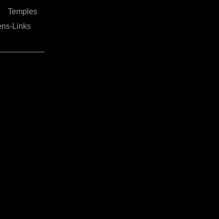
Temples
ens-Links
e