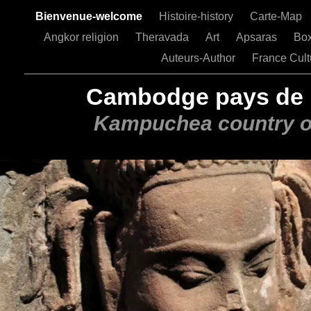
Bienvenue-welcome
Histoire-history
Carte-Map
Angkor religion
Theravada
Art
Apsaras
Bo
Auteurs-Author
France Cult
hi
Cambodge pays de 
Kampuchea country o