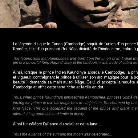
La légende dit que le Funan (Cambodge) naquit de l'union d'un prince
Khmère, fille d'un puissant Roi Nâga divinité de l'hindouisme, cobra à 
The legend tells that Kampuchea was born from the union of an Indian B
girl of a powerful King Nâga divinity of the hindouism with body of cobra a
Ainsi, lorsque le prince Indien Kaundinya aborda le Cambodge, la pr
et vigueur, contraignant le prince à utiliser son arc magique pour la 
beauté il demanda sa main au roi Nâge. Celui ci accepta la requête et
Cambodge et offrit cette terre riche et fertile en dot.
Thus, when prince Kaundinya approached Kampuchea, princess Somâ defen
forcing the prince to use his magic bow to subject her. But charmed by her
king Nâge. This one accepted the request of the prince and drank th
offered this ground rich and fertile in dowry.
Ainsi fut célébré l'alliance du soleil et de la lune...
Thus the alliance of the sun and the moon was celebrated...